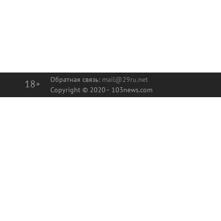
Обратная связь:
mail@29ru.net
18+
Copyright © 2020–
103news.com