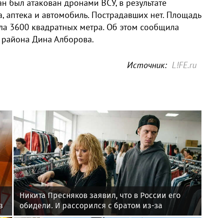
н был атакован дронами ВСУ, в результате
, аптека и автомобиль. Пострадавших нет. Площадь
ла 3600 квадратных метра. Об этом сообщила
 района Дина Алборова.
Источник:
L!FE.ru
Никита Пресняков заявил, что в России его
в
обидели. И рассорился с братом из-за
политики