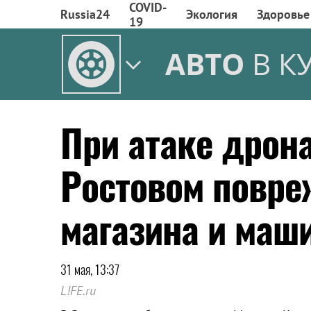
COVID-
Russia24
Экология
Здоровье
19
АВТО
В К
При атаке дрон
Ростовом повре
магазина и маш
31 мая, 13:37
L!FE.ru