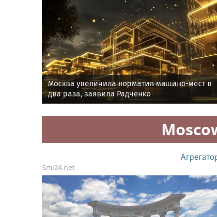
Москва увеличила норматив машино-мест в
два раза, заявила Радченко
Mosco
Агрегато
Smi24.net