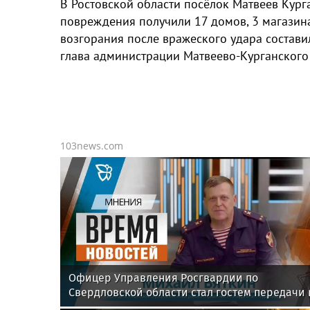
В Ростовской области посёлок Матвеев Курга
повреждения получили 17 домов, 3 магазина
возгорания после вражеского удара состави
глава администрации Матвеево-Курганского
103news.com
Офицер Управления Росгвардии по
Свердловской области стал гостем передачи 
эфире телекомпании «Телекон»