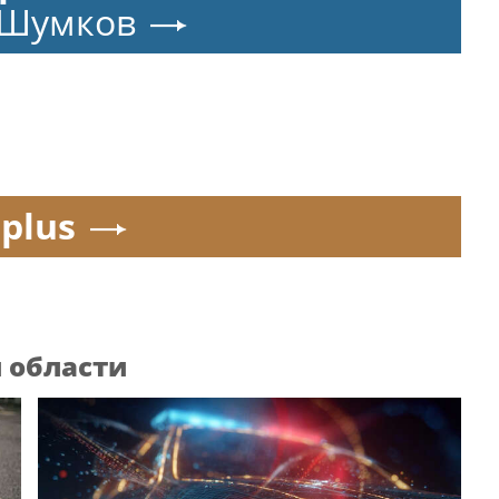
 Шумков
.plus
 области