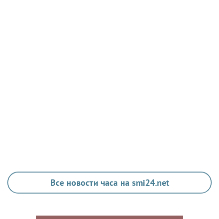
ЗДОРОВЬЕ
Гастроэнтеролог Садыков объяснил, как
сахар в рационе ускоряет изнашивание
тканей
Все новости часа на smi24.net