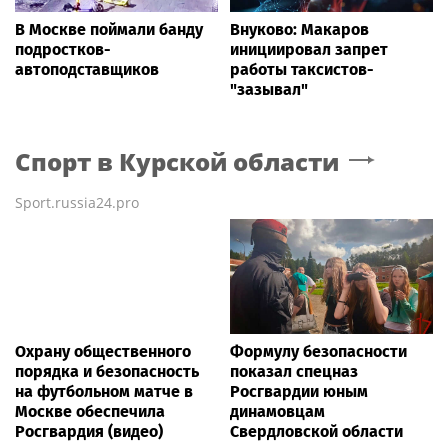
В Москве поймали банду
Внуково: Макаров
подростков-
инициировал запрет
автоподставщиков
работы таксистов-
"зазывал"
Спорт
в Курской области
Sport.russia24.pro
Охрану общественного
Формулу безопасности
порядка и безопасность
показал спецназ
на футбольном матче в
Росгвардии юным
Москве обеспечила
динамовцам
Росгвардия (видео)
Свердловской области