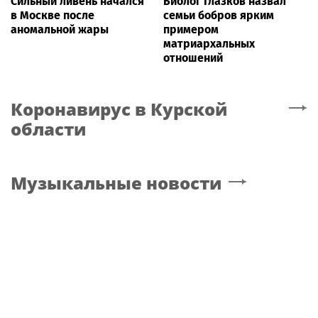
Сильный ливень начался
Биолог Глазков назвал
в Москве после
семьи бобров ярким
аномальной жары
примером
матриархальных
отношений
Коронавирус
в Курской
области
Музыкальные новости