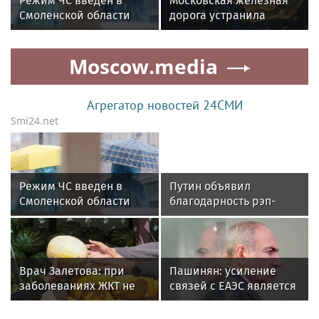
Режим ЧС введен в
Московская железная
Смоленской области
дорога устранила
из-за непогоды
аварию на Бутово и
извинилась
Moscow.media
Агрегатор новостей 24СМИ
Smi24.net
Режим ЧС введен в
Путин объявил
Смоленской области
благодарность рэп-
из-за непогоды
исполнителю ST
Врач Залетова: при
Пашинян: усиление
заболеваниях ЖКТ не
связей с ЕАЭС является
стоит есть дыню
внешнеполитическим
приоритетом Армении