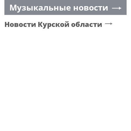
Музыкальные новости
Новости
Курской области
МОСКВА
ОфицерУправления Росгвардии по
Свердловскойобласти стал гостем