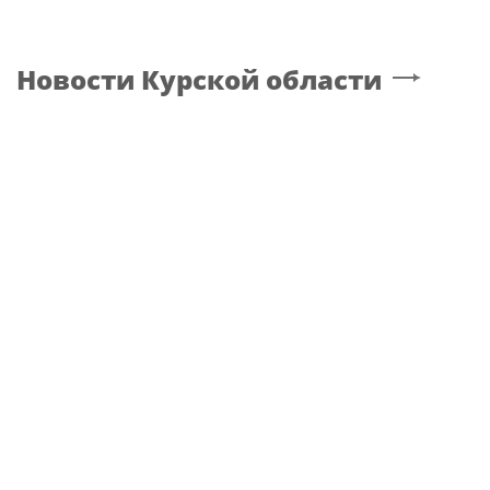
Новости
Курской области
МОСКВА
В Центральном округе Росгвардии
прошли мероприятия к 108‑летию
генерала армии И.К. Яковлева