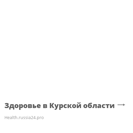
WTA
Теннисистка Лютова выиграла первый
турнир под эгидой WTA
Здоровье
в Курской области
Health.russia24.pro