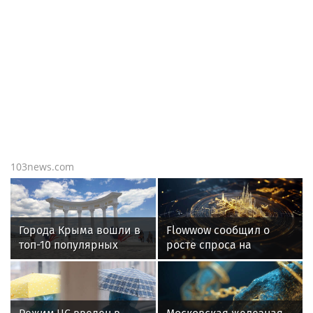
МОСКВА
Режим ЧС введен в
Смоленской области из-за
непогоды
103news.com
Города Крыма вошли в
Flowwow сообщил о
топ-10 популярных
росте спроса на
направлений для
клубнику в шоколаде на
одиночного отдыха в
26% в 2026 году
августе