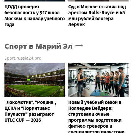
ЦОДД проверит
Суд в Москве оставил под
безопасность у 917 школ
арестом Rolls-Royce и 45
Москвы к началу учебного
млн рублей блогера
года
Лерчек
Спорт
в Марий Эл
Sport.russia24.pro
"Локомотив", "Родина",
Новый учебный сезон в
ЦСКА и "Коринтианс
Колледже Вейдера:
Паулиста" разыграют
стартовали очные
UTLC CUP — 2026
программы подготовки
фитнес-тренеров и
специалистов индустрии