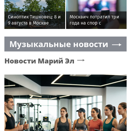
покорила Нью-Йорк, но
России по хоккею
осталась беззащитной
в Москве
Синоптик Тишковец: 8 и
Москвич потратил три
9 августа в Москве
года на спор с
начнется бархатный
маркетплейсом из-за
сезон
бракованного
Музыкальные новости
телевизора
Новости
Марий Эл