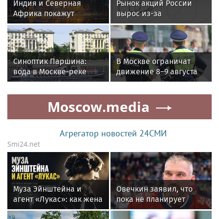
Индия и Северная
Рынок акций России
Африка покажут
вырос из-за
ремесла в Москве с 13
возможного визита
по 16 августа
Уиткоффа и Кушнера
Синоптик Паршина:
В Москве ограничат
вода в Москве-реке
движение 8–9 августа
прогрелась до
из-за триатлона и
значений моря в Крыму
концерта
Moscow.media
Агрегатор новостей 24СМИ
Smi24.net
Муза Эйнштейна и
Овечкин заявил, что
агент «Лукас»: как жена
пока не планирует
скульптора Коненкова
возглавлять сборную