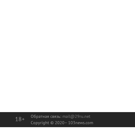
Обратная связь:
mail@29ru.net
18+
Copyright © 2020–
103news.com