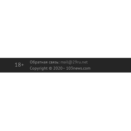
Обратная связь:
mail@29ru.net
18+
Copyright © 2020–
103news.com