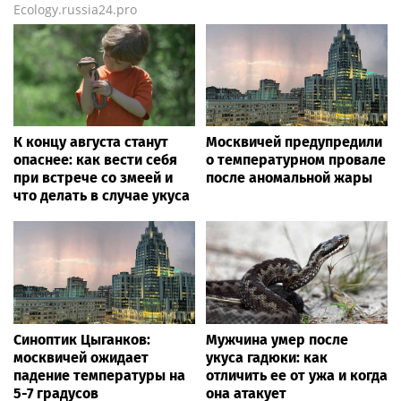
Ecology.russia24.pro
К концу августа станут
Москвичей предупредили
опаснее: как вести себя
о температурном провале
при встрече со змеей и
после аномальной жары
что делать в случае укуса
Синоптик Цыганков:
Мужчина умер после
москвичей ожидает
укуса гадюки: как
падение температуры на
отличить ее от ужа и когда
5-7 градусов
она атакует