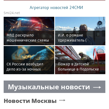
Агрегатор новостей 24СМИ
Smi24.net
МВД раскрыло
И.И. о романе
мошеннические схемы
Удерживатель (
с ЖКХ через
Удерживающий сейчас
мессенджеры
) русского вологодского
писателя и поэта
Андрея Малышева (
СК России возбудил
Пожар в детской
роман опубликован в
дело из-за ночных
больнице в Подольске
2016 г. )
гонок подростков в
потушили
Красногорске
Музыкальные новости
Новости
Москвы