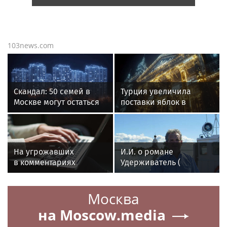
103news.com
Скандал: 50 семей в
Турция увеличила
Москве могут остаться
поставки яблок в
без жилья из-за
Россию в 3,8 раза в
ошибок
июне
На угрожавших
И.И. о романе
в комментариях
Удерживатель (
создателям фильма
Удерживающий сейчас
«Колобок» завели
) русского вологодского
Москва
уголовное дело
писателя и поэта
Андрея Малышева (
на Moscow.media
роман опубликован в
2016 г. )