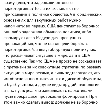
возмущены, что задержали оптового
наркoторговца? Тогда их выставляют​ не​
пригодными в политике общества. А в юридических
основаниях для закулисных работ нужно
напомнить: во первых, США действуют выборочно:
они либо задержали обычного политика, либо
формируют дело Мадуро для преступных
провокаций так, что не ставят цели борьбы с
наркoторговлей, а ведут абсурдную политику так,
что раскачивают ситуацию в​ мире, да и в США
существенно. Так что США не просто не соскакивает
с претензий за их совокупные стратегии по развалу
ситуации в мире веками, а лишь подтверждают, что
им обоснованно отключить их и дискомбобулятоты,
​и бyльбуляторы, и другие виды орудий, технологии
и т.п.; пусть реально завязывают с наркoтиками,
пусть прекращают​​ провокации формировать. При
этом важно сделать вывод: должны не выборочно