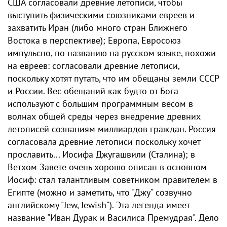
США согласовали древние летописи, чтобы
выступить физическими союзниками евреев и
захватить Иран (либо много стран Ближнего
Востока в перспективе); Европа, Евросоюз
импульсно, по названию на русском языке, похожи
на евреев: согласовали древние летописи,
поскольку хотя​т путать, что им обещаны земли СССР
и России. Вес обещаний как будто от Бога
используют с большим программным весом в
волнах общей среды через внедрение древних
летописей сознаниям миллиардов граждан. Россия
согласовала древние летописи поскольку хочет
прославить... Иосифа Джугашвили (Сталина); в
Ветхом Завете очень хорошо описан в основном
Иосиф: стал талантливым советником правителем в
Египте (можно и заметить, что "Джу" созвучно
английскому "Jew, Jewish"). Эта легенда имеет
название "Иван Дурак и Василиса Премудрая". Дело