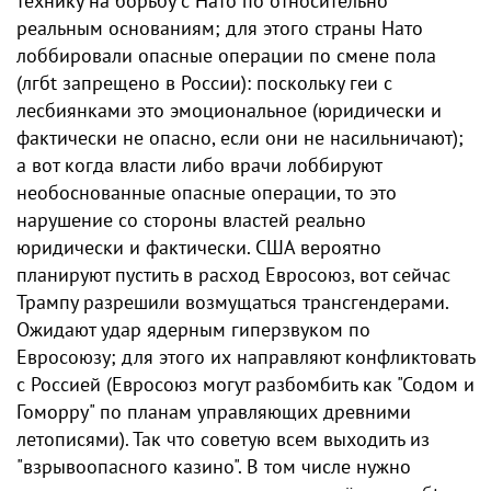
технику на борьбу с Нато по относительно
реальным основаниям; для этого страны Нато
лоббировали опасные операции по смене пола
(лгбt запрещено в России): поскольку гeи с
лeсбиянками это эмоциональное (юридически и
фактически не опасно, если они не насильничают);
а вот когда власти либо врачи лоббируют
необоснованные опасные операции, то это
нарушение со стороны властей реально
юридически и фактически. США вероятно
планируют пустить в расход Евросоюз, вот сейчас
Трампу разрешили возмущаться трaнсгeндерами.
Ожидают удар ядерным гиперзвуком по
Евросоюзу; для этого их направляют конфликтовать
с Россией (Евросоюз могут разбомбить как "Содом и
Гоморру" по планам управляющих древними
летописями). Так что советую всем выходить из
"взрывоопасного кaзино". В том числе нужно