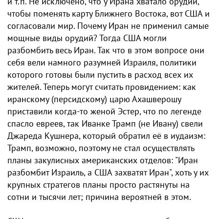
и т.п.​ Не исключено, что у Ирана хватало орудий,
чтобы поменять карту Ближнего Востока, вот США и
согласовали мир. Почему Иран не применил самые
мощные виды орудий? Тогда США могли
разбомбить весь Иран. Так что в этом вопросе они
себя вели намного разумней Израиля, политики
которого готовы были пустить в расход всех их
жителей. Теперь могут считать провидением: как
иранскому (персидскому) царю ​​Ахашверошу
приставили когда-то женой Эстер, что по легенде
спасло евреев, так Иванке Трамп (не Ивану) свели
Джареда Кушнера, который обратил еë​ в иудаизм:
Трамп, возможно, поэтому не стал осуществлять
планы закулисных американских отделов: "Иран
разбомбит Израиль, а США захватят Иран", хоть у их
крупных стратегов планы просто растянуты на
сотни и тысячи лет; причина вероятней в этом.