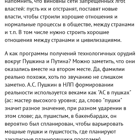
напомнить, что виновны сети запрещённых лгбt
властей: пусть их и отстранят, поставят новые
власти, чтобы строили хорошие отношения и
нормальные процессы в обществе, между странами
и т.п. В том числе нужно строить хорошие
отношения между странами и цивилизациями.
А как программы получений технологичных орудий
вокруг Пушкина и Путина? Можно заметить, что они
оказались вместе на втором месте. Да, фамилии
реально похожи, хоть по звучанию не слишком
заметно. А.С. Пушкин в НЛП формировании
реальности используется веками как "АС в пушках"
(ас: мастер высокого уровня; да, слово "пушки"
значит разное значение, при разном ударении в
этом слове; да, пушистым, в бакенбардах, он
вероятно был спланирован, чтобы варьировать
мощные пушки и пушистость, где планируют
закулисные планировщики программ).