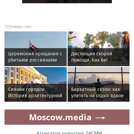
103news.com
Церемония прощания с
Дистанция скорой
убитыми россиянами
помощи. Как бег
проходит в Таиланде
спасает мозг и снимает
тревожность
Сияние городов.
Бархатный сезон: как
История архитектурной
улететь на отдых вдвое
подсветки началась в
дешевле — 7
Москве
проверенных способов
Moscow.media
Агрегатор новостей 24СМИ