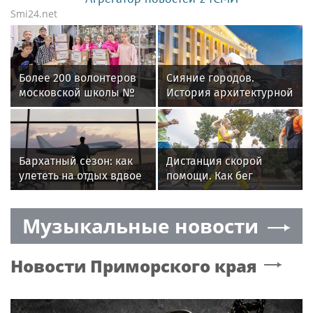
Smi24.net
Более 200 волонтеров
Сияние городов.
московской школы №
История архитектурной
2010 регулярно
подсветки началась в
помогают участникам
Москве
СВО
Бархатный сезон: как
Дистанция скорой
улететь на отдых вдвое
помощи. Как бег
дешевле — 7
спасает мозг и снимает
проверенных способов
тревожность
Музыкальные новости
Новости
Приморского края