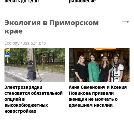
весить до 1,5 кг
равновесие
Экология
в Приморском
крае
Ecology.russia24.pro
Электрозарядки
Анна Семенович и Ксения
становятся обязательной
Новикова призвали
опцией в
женщин не молчать о
высокобюджетных
домашнем насилии.
новостройках