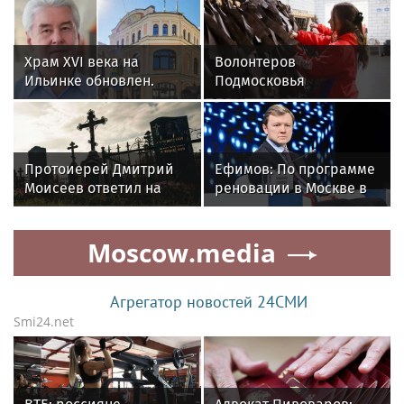
Храм XVI века на
Волонтеров
Ильинке обновлен.
Подмосковья
Собянин рассказал об
пригласили подать
итогах работ
заявку на знак
«Доброволец России»
Протоиерей Дмитрий
Ефимов: По программе
Моисеев ответил на
реновации в Москве в
вопрос: можно ли
2026 году планируется
забирать конфеты с
ввести около 2,5
Moscow.media
могил
миллиона квадратных
метров жилья
Агрегатор новостей 24СМИ
Smi24.net