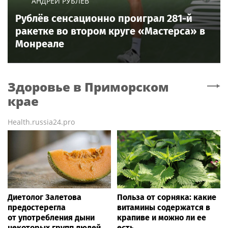
АНДРЕЙ РУБЛЁВ
Рублёв сенсационно проиграл 281-й
ракетке во втором круге «Мастерса» в
Монреале
Здоровье
в Приморском
крае
Health.russia24.pro
Диетолог Залетова
Польза от сорняка: какие
предостерегла
витамины содержатся в
от употребления дыни
крапиве и можно ли ее
некоторых групп людей
есть