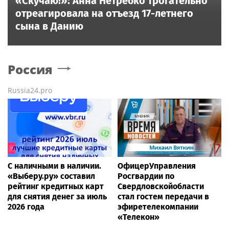
«Скучаю!»: Анна Нетребко трогательно
отреагировала на отъезд 17-летнего
сына в Данию
Россия
Russia24.pro
С наличными в наличии.
ОфицерУправления
«Выберу.ру» составил
Росгвардии по
рейтинг кредитных карт
Свердловскойобласти
для снятия денег за июль
стал гостем передачи в
2026 года
эфиретелекомпании
«Телекон»