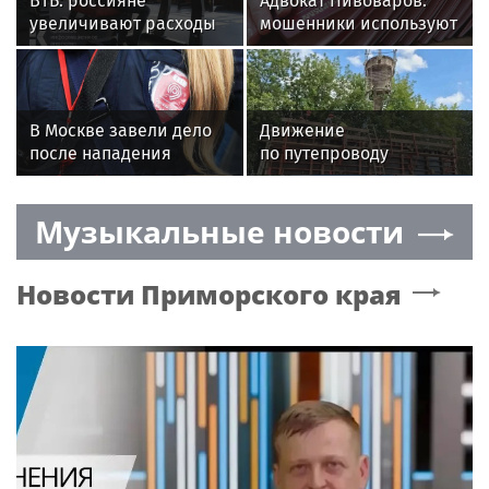
ВТБ: россияне
Адвокат Пивоваров:
увеличивают расходы
мошенники используют
на спорт и здоровый
фейковые вакансии
образ жизни
для кражи паспортных
данных
В Москве завели дело
Движение
после нападения
по путепроводу
пассажирки
на Октябрьском
на контролера автобуса
проспекте в Люберцах
Музыкальные новости
запустят к 2028 году
Новости
Приморского края