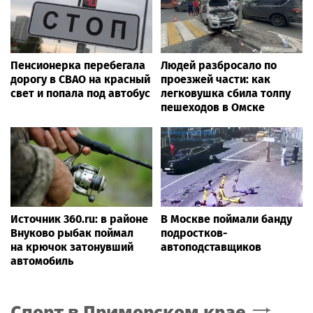
Пенсионерка перебегала
Людей разбросало по
дорогу в СВАО на красный
проезжей части: как
свет и попала под автобус
легковушка сбила толпу
пешеходов в Омске
Источник 360.ru: в районе
В Москве поймали банду
Внуково рыбак поймал
подростков-
на крючок затонувший
автоподставщиков
автомобиль
Спорт
в Приморском крае