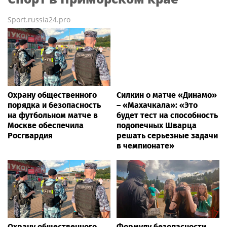
Sport.russia24.pro
Охрану общественного
Силкин о матче «Динамо»
порядка и безопасность
– «Махачкала»: «Это
на футбольном матче в
будет тест на способность
Москве обеспечила
подопечных Шварца
Росгвардия
решать серьезные задачи
в чемпионате»
Охрану общественного
Формулу безопасности