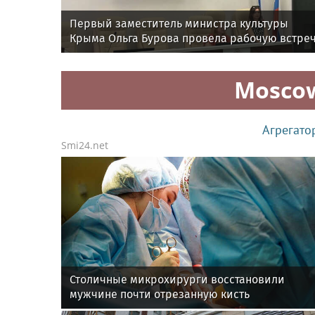
Первый заместитель министра культуры
Крыма Ольга Бурова провела рабочую встре
с участниками крымской делегации V
Международного детского культурного фору
Mosco
Агрегато
Smi24.net
Столичные микрохирурги восстановили
мужчине почти отрезанную кисть