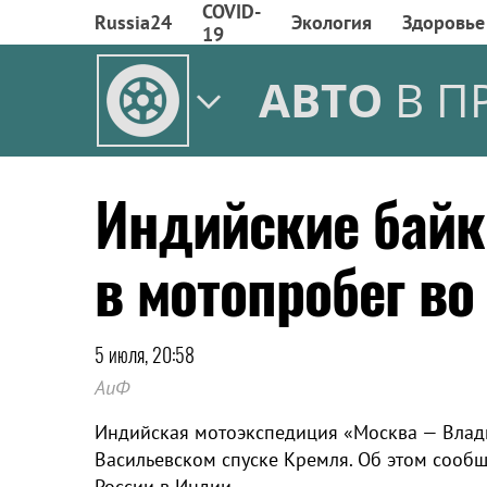
COVID-
Russia24
Экология
Здоровье
19
АВТО
В П
Индийские байк
в мотопробег в
5 июля, 20:58
АиФ
Индийская мотоэкспедиция «Москва — Влади
Васильевском спуске Кремля. Об этом сооб
России в Индии.