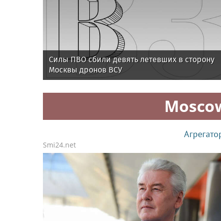
Силы ПВО сбили девять летевших в сторону
Москвы дронов ВСУ
Mosco
Агрегато
Smi24.net