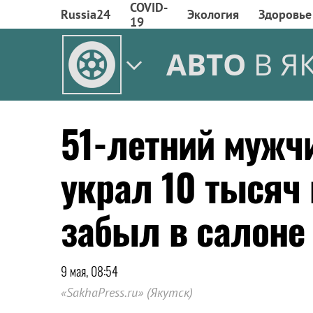
COVID-
Russia24
Экология
Здоровье
19
АВТО
В Я
51-летний мужч
украл 10 тысяч 
забыл в салоне
9 мая, 08:54
«SakhaPress.ru» (Якутск)