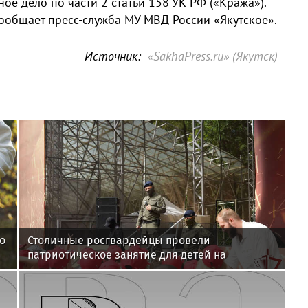
ое дело по части 2 статьи 158 УК РФ («Кража»).
 сообщает пресс-служба МУ МВД России «Якутское».
Источник:
«SakhaPress.ru» (Якутск)
о
Столичные росгвардейцы провели
патриотическое занятие для детей на
Поклонной горе