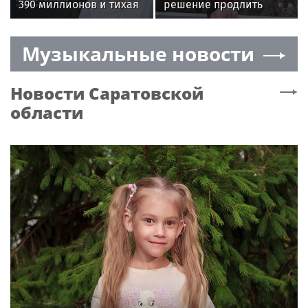
390 миллионов и тихая
решение продлить
жизнь в Москве: как
арест блогерше Диане
живет единственный
Шурыгиной
Музыкальные новости
внук Аллы Пугачевой,
оставшийся в России
Новости
Саратовской
области