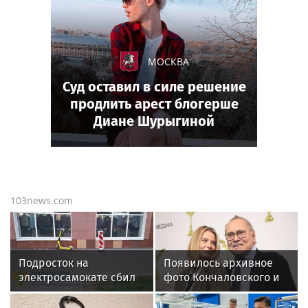
МОСКВА
Суд оставил в силе решение
продлить арест блогерше
Диане Шурыгиной
103news.com
Подросток на
Появилось архивное
электросамокате сбил
фото Кончаловского и
трехлетнего ребенка на
Высоцкой на отдыхе у
востоке Москвы
бассейна в Италии