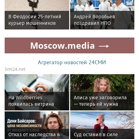
В Феодосии 25-летний
Андрей Воробьев
курьер мошенников
поздравил НПО
похитил у пенсионера
«Энергомаш» с 80-
1,8 млн рублей
летием и вручил
Moscow.media
награды
Агрегатор новостей 24СМИ
Smi24.net
На Wildberries
Алиса уже заговорила
появилась витрина
— теперь ей нужна
мебели Hoff
помощь, чтобы
говорить еще лучше
Отказ от наследства в
Суд оставил в силе