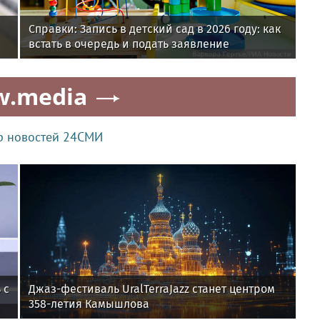
Справки: Запись в детский сад в 2026 году: как
встать в очередь и подать заявление
w.media
р новостей 24СМИ
 с
Джаз-фестиваль UralTerraJazz станет центром
358-летия Камышлова