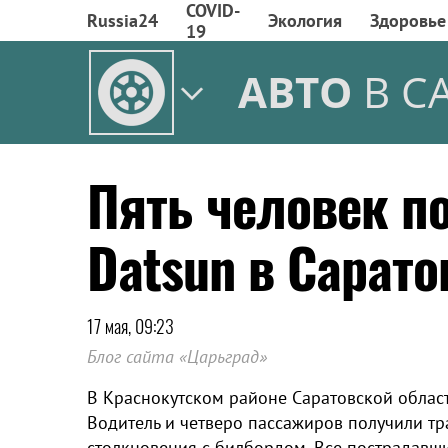
COVID-
Russia24
Экология
Здоровье
19
АВТО
В С
Пять человек п
Datsun в Сарато
17 мая, 09:23
Блог сайта «Царьград»
В Краснокутском районе Саратовской облас
Водитель и четверо пассажиров получили т
столкновения с билбордом. Все пострадавш