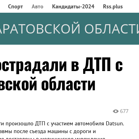
Спорт
Авто
Кандидаты-2024
Rss.plus
АРАТОВСКОЙ ОБЛАСТ
острадали в ДТП с
вской области
677
ти произошло ДТП с участием автомобиля Datsun.
равмы после съезда машины с дороги и
ие доставлены в медицинское учреждение.