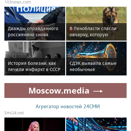
103news.com
Дважды оправданного
В Ленобласти спасли
россиянина снова
овчарку, которую
отдали под суд
хозяева запирали
за расправу над
на балконе
соседом
История болезни: как
СДЭК выявила самые
лечили инфаркт в СССР
необычные
и как это делают
отправления июля 2026
сейчас
года
Moscow.media
Агрегатор новостей 24СМИ
Smi24.net