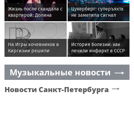
Жизнь после скандала с
Цукерберг: суперъяхта
квартирой: Долина
не заметила сигнал
получила «запасной
бедствия у берегов
парашют»
Аляски
На Игры кочевников в
История болезни: как
Киргизии решили
лечили инфаркт в СССР
отправить 236
и как это делают
спортсменов из России
сейчас
Музыкальные новости
Новости
Санкт-Петербурга