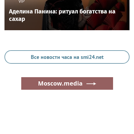
VIP
Аделина Панина: ритуал богатства на
сахар
Все новости часа на smi24.net
Moscow.media