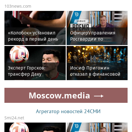
103news.com
«Колобок» установил
ОфицерУправления
рекорд в первый день
Росгвардии по
проката в РФ
Свердловскойобласти
стал гостем передачи в
эфиретелекомпании
«Телекон»
Эксперт Горсков:
Иосиф Пригожин
трансфер Даку
отказал в финансовой
спорный, его характер
помощи пасынку-
может подвести
банкроту
Moscow.media
«Спартак»
Агрегатор новостей 24СМИ
Smi24.net