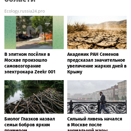
Ecology.russia24.pro
В элитном посёлке в
Академик РАН Семенов
Москве произошло
предсказал значительное
самовозгорание
увеличение жарких дней в
электрокара Zeekr 001
Крыму
Биолог Глазков назвал
Сильный ливень начался
семьи бобров ярким
в Москве после
примером
аномальной жары