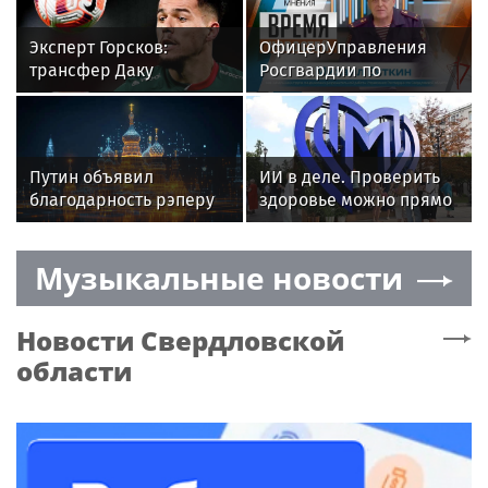
Эксперт Горсков:
ОфицерУправления
трансфер Даку
Росгвардии по
спорный, его характер
Свердловскойобласти
может подвести
стал гостем передачи в
«Спартак»
эфиретелекомпании
«Телекон»
Путин объявил
ИИ в деле. Проверить
благодарность рэперу
здоровье можно прямо
ST за достижения в
на улицах Москвы
культуре
Музыкальные новости
Новости
Свердловской
области