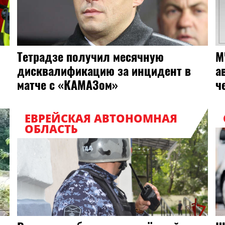
Тетрадзе получил месячную
М
дисквалификацию за инцидент в
а
матче с «КАМАЗом»
ч
ЕВРЕЙСКАЯ АВТОНОМНАЯ
ОБЛАСТЬ