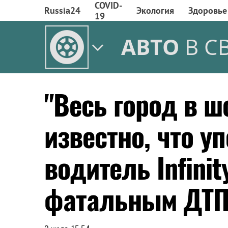
COVID-
Russia24
Экология
Здоровье
19
АВТО
В С
"Весь город в ш
известно, что у
водитель Infinit
фатальным ДТ