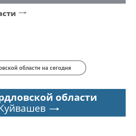
асти
овской области на сегодня
рдловской области
 Куйвашев