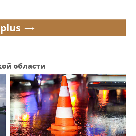
.plus
кой области