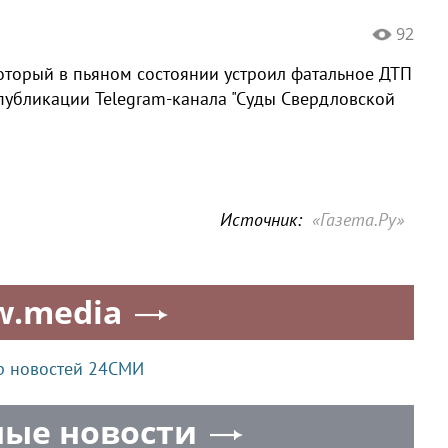
92
 который в пьяном состоянии устроил фатальное ДТП
 публикации Telegram-канала "Суды Свердловской
Источник:
«Газета.Ру»
w.media
р новостей 24СМИ
ые новости