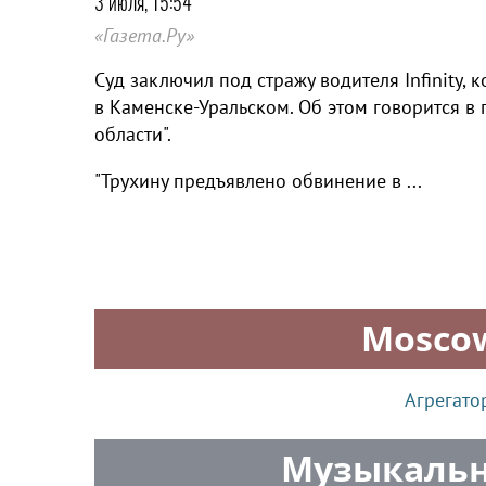
3 июля, 15:54
«Газета.Ру»
Суд заключил под стражу водителя Infinity,
в Каменске-Уральском. Об этом говорится в
области".
"Трухину предъявлено обвинение в ...
Mosco
Агрегато
Музыкальн