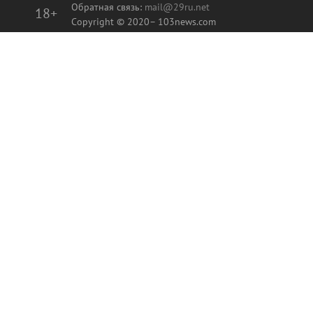
Обратная связь:
mail@29ru.net
18+
Copyright © 2020–
103news.com