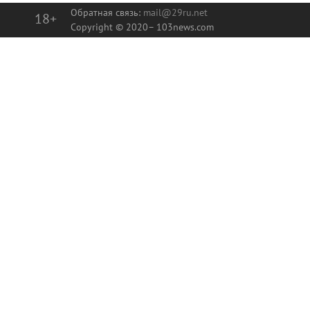
Обратная связь:
mail@29ru.net
18+
Copyright © 2020–
103news.com