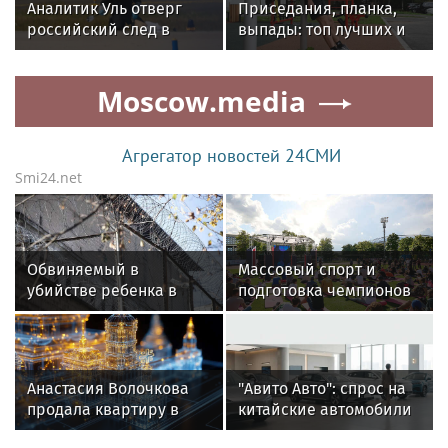
Аналитик Уль отверг
Приседания, планка,
российский след в
выпады: топ лучших и
инциденте с БПЛА в
эффективных
аэропорту Лейпцига
упражнений для
Moscow.media
разминки
Агрегатор новостей 24СМИ
Smi24.net
Обвиняемый в
Массовый спорт и
убийстве ребенка в
подготовка чемпионов
Петербурге Жилкин
стали основой
содержится в
спортивной системы
одиночной камере
Москвы
Анастасия Волочкова
"Авито Авто": спрос на
продала квартиру в
китайские автомобили
Питере из-за суда с УК
с пробегом в России