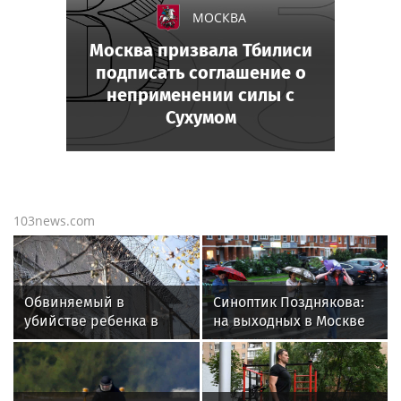
МОСКВА
Москва призвала Тбилиси
подписать соглашение о
неприменении силы с
Сухумом
103news.com
Обвиняемый в
Синоптик Позднякова:
убийстве ребенка в
на выходных в Москве
Петербурге Жилкин
ожидаются дожди
содержится в
и похолодание
одиночной камере