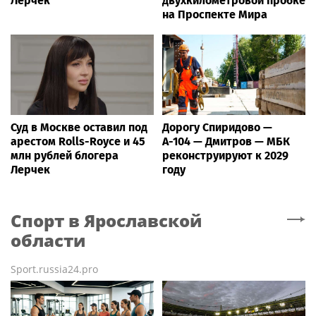
Лерчек
двухкилометровой пробке
на Проспекте Мира
Суд в Москве оставил под
Дорогу Спиридово —
арестом Rolls-Royce и 45
А-104 — Дмитров — МБК
млн рублей блогера
реконструируют к 2029
Лерчек
году
Спорт
в Ярославской
области
Sport.russia24.pro