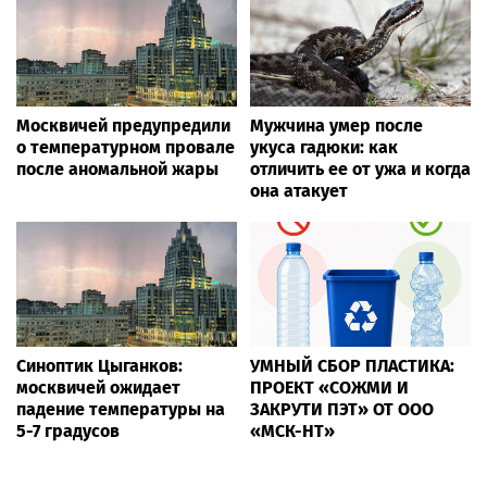
Москвичей предупредили
Мужчина умер после
о температурном провале
укуса гадюки: как
после аномальной жары
отличить ее от ужа и когда
она атакует
Синоптик Цыганков:
УМНЫЙ СБОР ПЛАСТИКА:
москвичей ожидает
ПРОЕКТ «СОЖМИ И
падение температуры на
ЗАКРУТИ ПЭТ» ОТ ООО
5-7 градусов
«МСК-НТ»