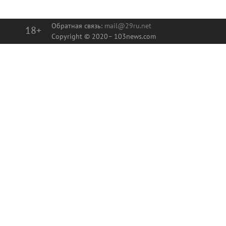
Обратная связь:
mail@29ru.net
18+
Copyright © 2020–
103news.com