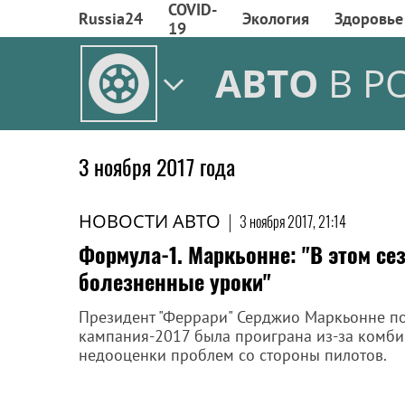
COVID-
Russia24
Экология
Здоровье
19
АВТО
В Р
3 ноября 2017 года
НОВОСТИ АВТО
|
3 ноября 2017, 21:14
Формула-1. Маркьонне: "В этом се
болезненные уроки"
Президент "Феррари" Серджио Маркьонне под
кампания-2017 была проиграна из-за комб
недооценки проблем со стороны пилотов.