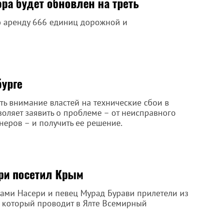
ра будет обновлен на треть
ю аренду 666 единиц дорожной и
бурге
ть внимание властей на технические сбои в
воляет заявить о проблеме – от неисправного
еров – и получить ее решение.
ри посетил Крым
Сами Насери и певец Мурад Бурави прилетели из
 который проводит в Ялте Всемирный