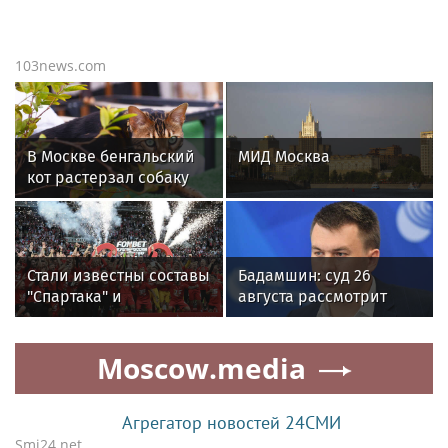
103news.com
В Москве бенгальский
МИД Москва
кот растерзал собаку
Стали известны составы
Бадамшин: суд 26
"Спартака" и
августа рассмотрит
"Оренбурга" на матч
жалобы на арест
Кубка России
блогера Ильи Ремесло
Moscow.media
Агрегатор новостей 24СМИ
Smi24.net