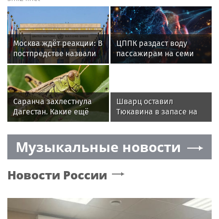
Москва ждёт реакции: В
ЦППК раздаст воду
постпредстве назвали
пассажирам на семи
молчание ООН
вокзалах Москвы
«зелёным светом» для
атак ВСУ
Саранча захлестнула
Шварц оставил
Дагестан. Какие ещё
Тюкавина в запасе на
регионы России под
матч Кубка России
угрозой? Назван
Музыкальные новости
худший сценарий
Новости России