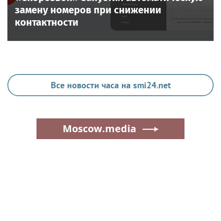
замену номеров при снижении
контактности
Все новости часа на smi24.net
Moscow.media