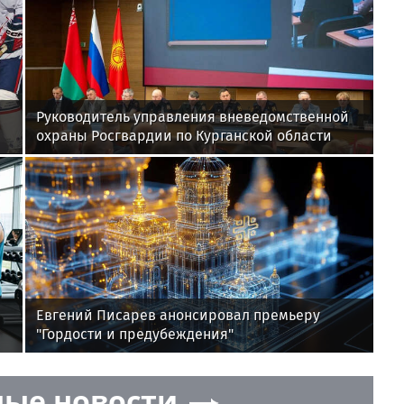
Руководитель управления вневедомственной
охраны Росгвардии по Курганской области
принял участие во Всероссийском семинаре
Евгений Писарев анонсировал премьеру
"Гордости и предубеждения"
ые новости