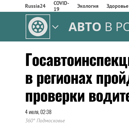
COVID-
Russia24
Экология
Здоровье
19
АВТО
В Р
Госавтоинспекц
в регионах про
проверки водит
4 июля, 02:38
360° Подмосковье