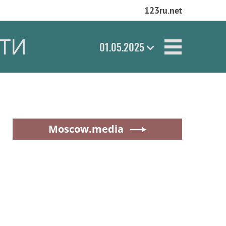
123ru.net
ТИ
01.05.2025
Moscow.media