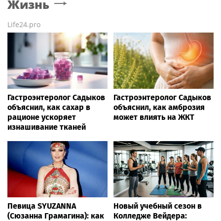
Жизнь
Life24.pro
Гастроэнтеролог Садыков
Гастроэнтеролог Садыков
объяснил, как сахар в
объяснил, как амброзия
рационе ускоряет
может влиять на ЖКТ
изнашивание тканей
Певица SYUZANNA
Новый учебный сезон в
(Сюзанна Грамагина): как
Колледже Вейдера: