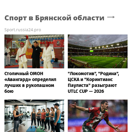
Спорт
в Брянской области
Sport.russia24.pro
Столичный ОМОН
"Локомотив", "Родина",
«Авангард» определил
ЦСКА и "Коринтианс
лучших в рукопашном
Паулиста" разыграют
бою
UTLC CUP — 2026