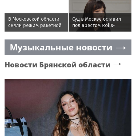
августа
конфликта России и
НАТО
В Московской области
Суд в Москве оставил
сняли режим ракетной
под арестом Rolls-
опасности 8 августа
Royce и 45 млн рублей
блогера Лерчек
Музыкальные новости
Новости
Брянской области