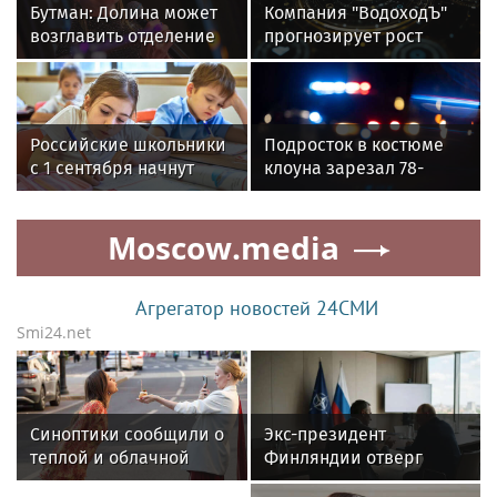
Бутман: Долина может
Компания "ВодоходЪ"
возглавить отделение
прогнозирует рост
вокала в первом в РФ
круизных туристов на
джазовом вузе
15%
Российские школьники
Подросток в костюме
с 1 сентября начнут
клоуна зарезал 78-
учиться по
летнего мужчину в США
обновленной
Moscow.media
программе
Агрегатор новостей 24СМИ
Smi24.net
Синоптики сообщили о
Экс-президент
теплой и облачной
Финляндии отверг
погоде в Москве 8
возможность военного