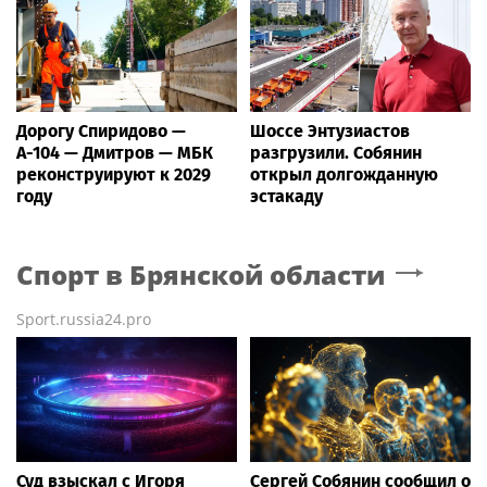
Дорогу Спиридово —
Шоссе Энтузиастов
А-104 — Дмитров — МБК
разгрузили. Собянин
реконструируют к 2029
открыл долгожданную
году
эстакаду
Спорт
в Брянской области
Sport.russia24.pro
Суд взыскал с Игоря
Сергей Собянин сообщил о