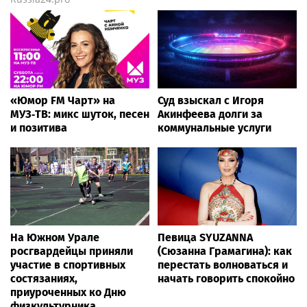
«Юмор FM Чарт» на
Суд взыскал с Игоря
МУЗ‑ТВ: микс шуток, песен
Акинфеева долги за
и позитива
коммунальные услуги
На Южном Урале
Певица SYUZANNA
росгвардейцы приняли
(Сюзанна Грамагина): как
участие в спортивных
перестать волноваться и
состязаниях,
начать говорить спокойно
приуроченных ко Дню
физкультурника