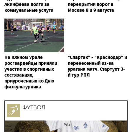
Акинфеева долги за
перекрытии дорог в
коммунальные услуги
Москве 8 и 9 августа
На Южном Урале
"Спартак" - "Краснодар" и
росгвардейцы приняли
перенесенный из-за
участие в спортивных
урагана матч. Стартует 3-
состязаниях,
й тур РПЛ
приуроченных ко Дню
физкультурника
ФУТБОЛ