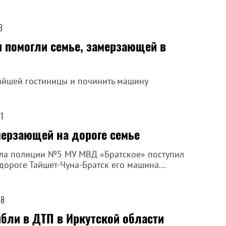
3
и помогли семье, замерзающей в
жайшей гостиницы и починить машину
51
мерзающей на дороге семье
ела полиции №5 МУ МВД «Братское» поступил
дороге Тайшет-Чуна-Братск его машина...
28
бли в ДТП в Иркутской области