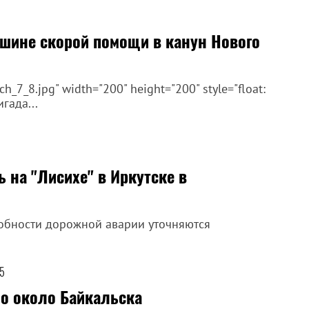
шине скорой помощи в канун Нового
7_8.jpg" width="200" height="200" style="float:
гада...
 на "Лисихе" в Иркутске в
обности дорожной аварии уточняются
45
о около Байкальска