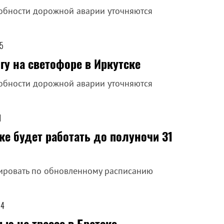
обности дорожной аварии уточняются
35
у на светофоре в Иркутске
обности дорожной аварии уточняются
1
е будет работать до полуночи 31
сировать по обновленному расписанию
24
ю на трассе в Братске