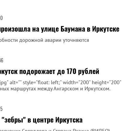
50
произошла на улице Баумана в Иркутске
обности дорожной аварии уточняются
46
ркутск подорожает до 170 рублей
 alt="" style="float: left;" width="200" height="200"
сных маршрутах между Ангарском и Иркутском.
25
"зебры" в центре Иркутска
есечении Свердлова и Степана Разина (ВИДЕО)