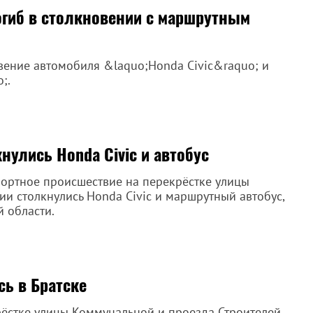
огиб в столкновении с маршрутным
вение автомобиля &laquo;Honda Civic&raquo; и
;.
нулись Honda Civic и автобус
ортное происшествие на перекрёстке улицы
ии столкнулись Honda Civic и маршрутный автобус,
 области.
сь в Братске
ёстке улицы Коммунальной и проезда Строителей