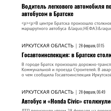
Водитель легкового автомобиля п
автобусом в Братске
<p><p>В центре Братска произошло столкно
маршрутного автобуса &laquo;НЕФАЗ&raquo
ИРКУТСКАЯ ОБЛАСТЬ
|
28 февраля, 07:15
Госавтоинспекция: в Братске столк
В городе Братск произошло дорожно-трансп
Коммунальной и проезда Строителей. В авар
о чем сообщила Госавтоинспекция Иркутской
ИРКУТСКАЯ ОБЛАСТЬ
|
28 февраля, 06:49
Автобус и «Honda Civic» столкнули
ДТП произошло утром 28 февраля на перекр