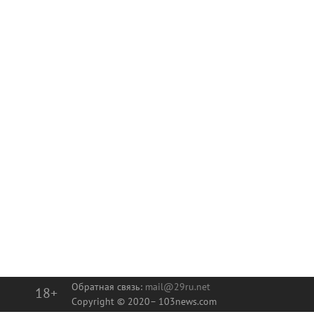
Обратная связь:
mail@29ru.net
18+
Copyright © 2020–
103news.com