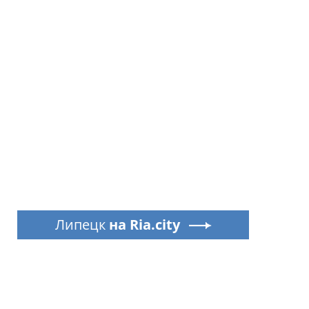
Липецк
на Ria.city