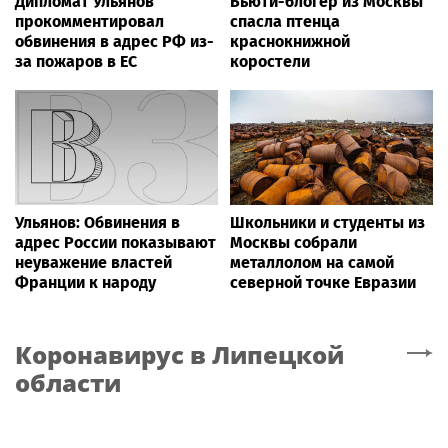
Дипломат Ульянов
Бьюти-блогер из Москвы
прокомментировал
спасла птенца
обвинения в адрес РФ из-
краснокнижной
за пожаров в ЕС
коростели
Ульянов: Обвинения в
Школьники и студенты из
адрес России показывают
Москвы собрали
неуважение властей
металлолом на самой
Франции к народу
северной точке Евразии
Коронавирус
в Липецкой
области