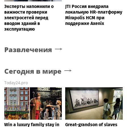
Эксперты напомнили о
JTI Россия внедрила
важности проверки
локальную HR-платформу
электросетей перед
Mirapolis HCM при
вводом зданий в
поддержке Axenix
эксплуатацию
Развлечения
Сегодня в мире
Today24.pro
Win a luxury family stay in
Great-grandson of slaves