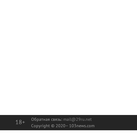
Обратная связь:
mail@29ru.net
18+
Copyright © 2020–
103news.com