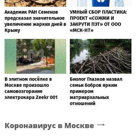
Академик РАН Семенов
УМНЫЙ СБОР ПЛАСТИКА:
предсказал значительное
ПРОЕКТ «СОЖМИ И
увеличение жарких дней в
ЗАКРУТИ ПЭТ» ОТ ООО
Крыму
«МСК-НТ»
В элитном посёлке в
Биолог Глазков назвал
Москве произошло
семьи бобров ярким
самовозгорание
примером
электрокара Zeekr 001
матриархальных
отношений
Коронавирус
в Москве