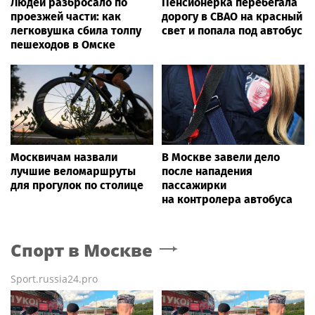
Людей разбросало по
Пенсионерка перебегала
проезжей части: как
дорогу в СВАО на красный
легковушка сбила толпу
свет и попала под автобус
пешеходов в Омске
Москвичам назвали
В Москве завели дело
лучшие веломаршруты
после нападения
для прогулок по столице
пассажирки
на контролера автобуса
Спорт
в Москве
Sport.russia24.pro