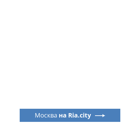
Москва
на Ria.city