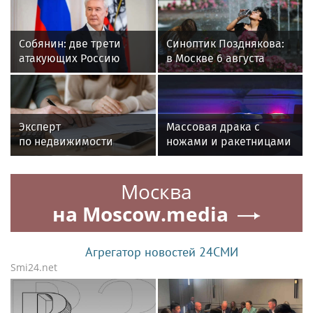
Собянин: две трети
Синоптик Позднякова:
атакующих Россию
в Москве 6 августа
беспилотников летит в
ожидается до +31
сторону Москвы
градуса
Эксперт
Массовая драка с
по недвижимости
ножами и ракетницами
Шмелев: перед
произошла у памятника
покупкой жилья надо
в Челябинске
Москва
выяснить мотив
продажи
на Moscow.media
Агрегатор новостей 24СМИ
Smi24.net