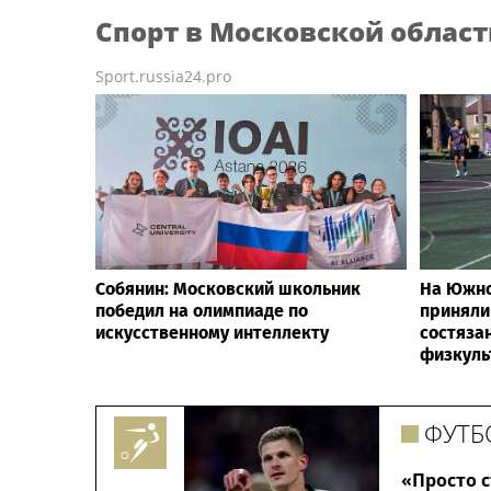
Спорт
в Московской област
Sport.russia24.pro
Собянин: Московский школьник
На Южно
победил на олимпиаде по
приняли
искусственному интеллекту
состяза
физкуль
ФУТБ
«Просто с