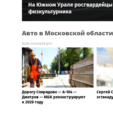
На Южном Урале росгвардейцы 
физкультурника
Авто
в Московской области
Auto.russia24.pro
Дорогу Спиридово — А-104 —
Сергей 
Дмитров — МБК реконструируют
эстакад
к 2029 году