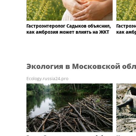
Гастроэнтеролог Садыков объяснил,
Гастроэ
как амброзия может влиять на ЖКТ
как амб
Экология
в Московской об
Ecology.russia24.pro