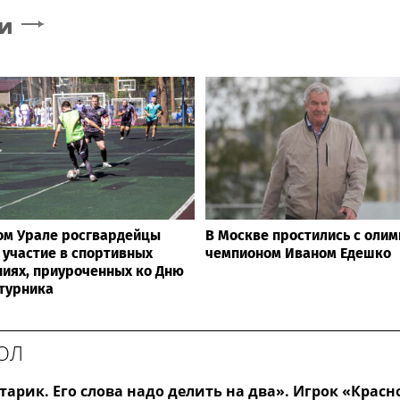
и
м Урале росгвардейцы
В Москве простились с оли
 участие в спортивных
чемпионом Иваном Едешко
ниях, приуроченных ко Дню
турника
ОЛ
тарик. Его слова надо делить на два». Игрок «Крас