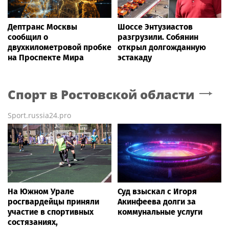
Дептранс Москвы
Шоссе Энтузиастов
сообщил о
разгрузили. Собянин
двухкилометровой пробке
открыл долгожданную
на Проспекте Мира
эстакаду
Спорт
в Ростовской области
Sport.russia24.pro
На Южном Урале
Суд взыскал с Игоря
росгвардейцы приняли
Акинфеева долги за
участие в спортивных
коммунальные услуги
состязаниях,