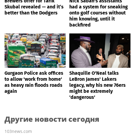
Brewers offer for Tarik
Nick Saban's assistants
Skubal revealed — and it’s
had a system for sneaking
better than the Dodgers
onto golf courses without
him knowing, until it
backfired
Gurgaon Police ask offices
Shaquille O'Neal talks
to allow 'work from home'
LeBron James' Lakers
as heavy rain floods roads
legacy, why his new 76ers
again
might be extremely
'dangerous'
Другие новости сегодня
103news.com