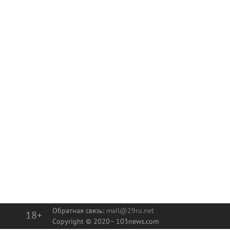
Обратная связь:
mail@29ru.net
18+
Copyright © 2020–
103news.com