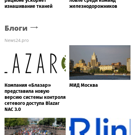
рационе ускоряет
ловле среди команд
изнашивание тканей
железнодорожников
Блоги
News24.pro
Компания «Блазар»
МИД Москва
представила новую
версию системы контроля
сетевого доступа Blazar
NAC 3.0