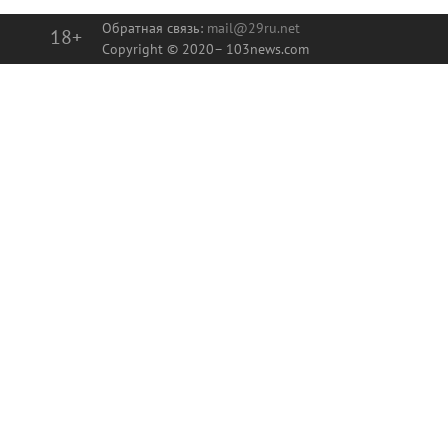
Обратная связь:
mail@29ru.net
18+
Copyright © 2020–
103news.com