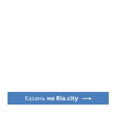
Казань
на Ria.city