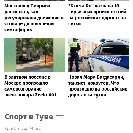
Москвовед Смирнов
"Газета.Ru" назвала 10
рассказал, как
серьезных происшествий
регулировали движение в
на российских дорогах за
столице до появления
сутки
светофоров
В элитном посёлке в
Новая Мара Багдасарян,
Москве произошло
таксист-нокаутер. Что
самовозгорание
произошло на российских
электрокара Zeekr 001
дорогах за сутки
Спорт
в Туве
Sport.russia24.pro