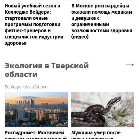
Новый учебный сезон в
В Москве росгвардейцы
Колледже Вейдера:
оказали помощь медикам
стартовали очные
и девушке с
программы подготовки
ограниченными
фитнес-тренеров и
возможностями здоровья
специалистов индустрии
(видео)
здоровья
Экология
в Тверской
области
Ecology.russia24.pro
Росгидромет: Москвичей
Мужчина умер после
ожидает «температурный
укуса гадюки: как