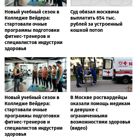
Новый учебный сезон в
Суд обязал москвича
Колледже Вейдера:
выплатить 654 тыс.
стартовали очные
рублей за устроенный
программы подготовки
кошкой потоп
фитнес-тренеров и
специалистов индустрии
здоровья
Новый учебный сезон в
В Москве росгвардейцы
Колледже Вейдера:
оказали помощь медикам
стартовали очные
и девушке с
программы подготовки
ограниченными
фитнес-тренеров и
возможностями здоровья
специалистов индустрии
(видео)
здоровья