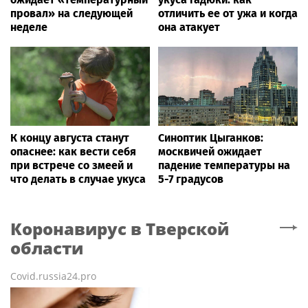
провал» на следующей
отличить ее от ужа и когда
неделе
она атакует
К концу августа станут
Синоптик Цыганков:
опаснее: как вести себя
москвичей ожидает
при встрече со змеей и
падение температуры на
что делать в случае укуса
5-7 градусов
Коронавирус
в Тверской
области
Covid.russia24.pro