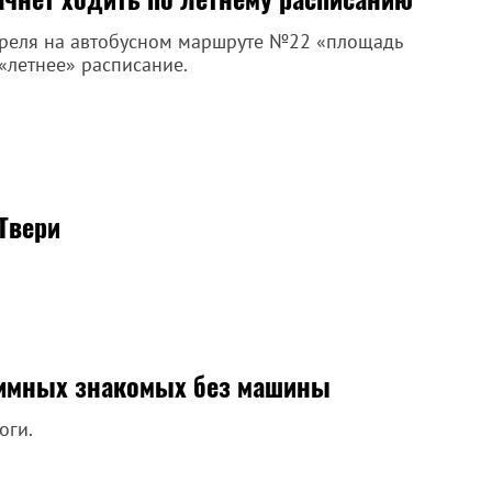
апреля на автобусном маршруте №22 «площадь
«летнее» расписание.
Твери
иимных знакомых без машины
оги.