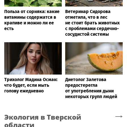
Польза от сорняка: какие
Ветеринар Сидорова
витамины содержатся в
отметила, что в лес
крапиве и можно ли ее
не стоит брать животных
есть
с проблемами сердечно-
сосудистой системы
Трихолог Мадина Осман:
Диетолог Залетова
что будет, если мыть
предостерегла
голову ежедневно
от употребления дыни
некоторых групп людей
Экология
в Тверской
области