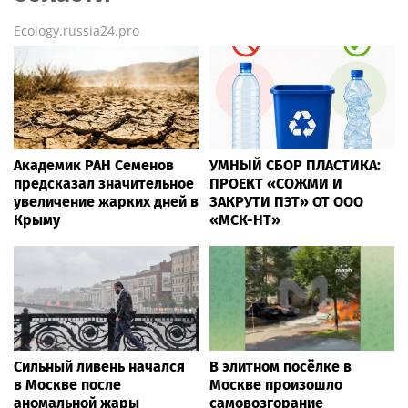
Ecology.russia24.pro
Академик РАН Семенов
УМНЫЙ СБОР ПЛАСТИКА:
предсказал значительное
ПРОЕКТ «СОЖМИ И
увеличение жарких дней в
ЗАКРУТИ ПЭТ» ОТ ООО
Крыму
«МСК-НТ»
Сильный ливень начался
В элитном посёлке в
в Москве после
Москве произошло
аномальной жары
самовозгорание