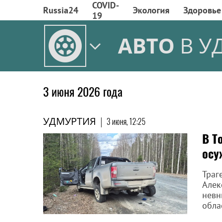
COVID-
Russia24
Экология
Здоровье
19
АВТО
В У
3 июня 2026 года
УДМУРТИЯ
|
3 июня, 12:25
В Т
осу
Траг
Алек
невн
обла