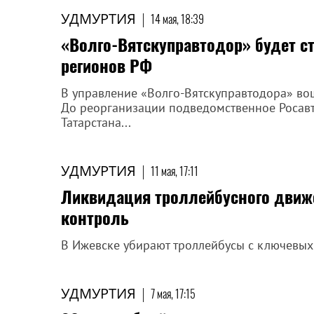
УДМУРТИЯ
|
14 мая, 18:39
«Волго-Вятскуправтодор» будет ст
регионов РФ
В управление «Волго-Вятскуправтодора» во
До реорганизации подведомственное Росав
Татарстана...
УДМУРТИЯ
|
11 мая, 17:11
Ликвидация троллейбусного движе
контроль
В Ижевске убирают троллейбусы с ключевых 
УДМУРТИЯ
|
7 мая, 17:15