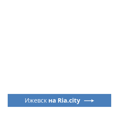
Ижевск
на Ria.city