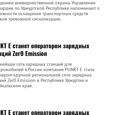
удники вневедомственной охраны Управления
вардии по Удмуртской Республике напоминают о
ожности оснащения транспортных средств
кой тревожной сигнализации.
KT E станет оператором зарядных
нций Zer0 Emission
нейшая сеть зарядных станций для
тромобилей в России компания PUNKT E стала
нером крупной региональной сети зарядных
ций Zer0 Emission в Республике Удмуртия и
йкальском крае.
KT E станет оператором зарядных