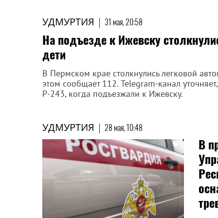
УДМУРТИЯ
|
31 мая, 20:58
На подъезде к Ижевску столкнулис
дети
В Пермском крае столкнулись легковой авто
этом сообщает 112. Telegram-канал уточняет
Р-243, когда подъезжали к Ижевску.
УДМУРТИЯ
|
28 мая, 10:48
В п
Упр
Рес
осн
тре