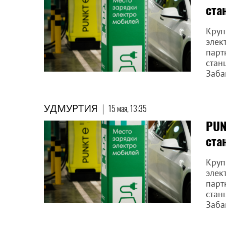
ста
Круп
элек
парт
стан
Заба
УДМУРТИЯ
|
15 мая, 13:35
PUN
ста
Круп
элек
парт
стан
Заба