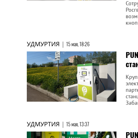
Сотр
Росг
возм
кноп
УДМУРТИЯ
|
15 мая, 18:26
PUN
ста
Круп
элек
парт
стан
Заба
УДМУРТИЯ
|
15 мая, 13:37
PUN