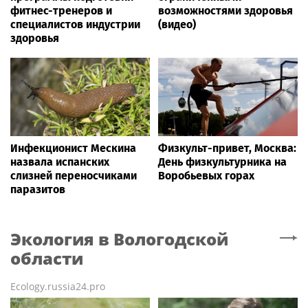
фитнес-тренеров и
возможностями здоровья
специалистов индустрии
(видео)
здоровья
Инфекционист Мескина
Физкульт-привет, Москва:
назвала испанских
День физкультурника на
слизней переносчиками
Воробьевых горах
паразитов
Экология
в Вологодской
области
Ecology.russia24.pro