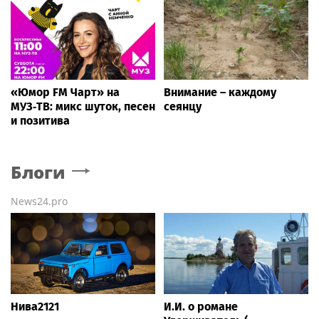
«Юмор FM Чарт» на
Внимание – каждому
МУЗ‑ТВ: микс шуток, песен
сеянцу
и позитива
Блоги
News24.pro
Нива2121
И.И. о романе