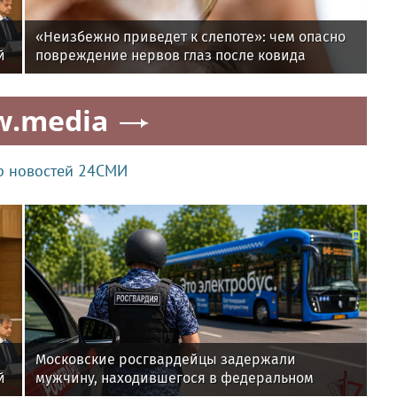
«Неизбежно приведет к слепоте»: чем опасно
й
повреждение нервов глаз после ковида
w.media
р новостей 24СМИ
Московские росгвардейцы задержали
й
мужчину, находившегося в федеральном
розыске