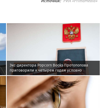
Источник:
РИА «PrimaMedia»
Экс-директора Popcorn Books Протопопова
приговорили к четырем годам условно