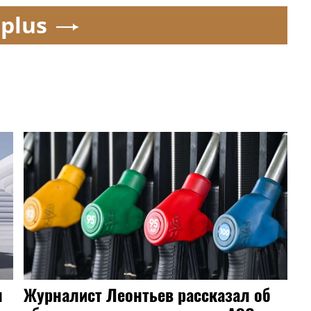
.plus
л
Журналист Леонтьев рассказал об