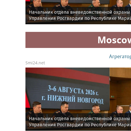
Начальник отдела вневедомственной охраны
Управления Росгвардии по Республике Мари
Эл принял участие во Всероссийском
семинаре в Нижнем Новгороде
Mosco
Агрегато
Smi24.net
Начальник отдела вневедомственной охраны
Управления Росгвардии по Республике Мари
Эл принял участие во Всероссийском