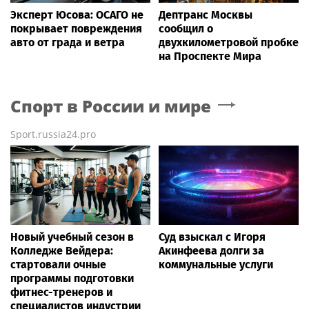
Эксперт Юсова: ОСАГО не
Дептранс Москвы
покрывает повреждения
сообщил о
авто от града и ветра
двухкилометровой пробке
на Проспекте Мира
Спорт в России и мире
Sport.russia24.pro
Новый учебный сезон в
Суд взыскал с Игоря
Колледже Вейдера:
Акинфеева долги за
стартовали очные
коммунальные услуги
программы подготовки
фитнес-тренеров и
специалистов индустрии