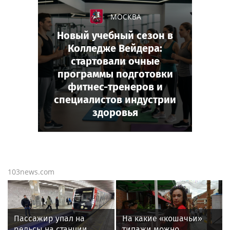
МОСКВА
Новый учебный сезон в
Колледже Вейдера:
стартовали очные
программы подготовки
фитнес-тренеров и
специалистов индустрии
здоровья
103news.com
Пассажир упал на
На какие «кошачьи»
рельсы на станции
типажи можно