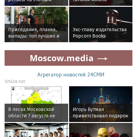
метро «Полежаевская»
поделить людей
Приседания, планка,
Экс-главу издательства
выпады: топ лучших и
Popcorn Books
эффективных
приговорили к
упражнений для
четырем годам условно
Moscow.media
разминки
Агрегатор новостей 24СМИ
Smi24.net
В лесах Московской
Игорь Бутман
области 7 августа не
приветствовал подарок
зафиксировали
квартиры артистке
возгораний
Долиной