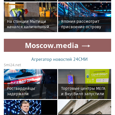
марта
подозреваемого в
незаконном
проникновении в
частный дом в
На станции Мытищи
Япония рассмотрит
Подмосковье
начался капитальный
присвоение острову
ремонт пассажирских
имени разведчика
платформ
Рихарда Зорге
Moscow.media
Агрегатор новостей 24СМИ
Smi24.net
Росгвардейцы
Торговые центры МЕГА
задержали
и ВкусВилл запустили
подозреваемого в
совместный проект по
незаконном
раздельному сбору
проникновении в
вторсырья