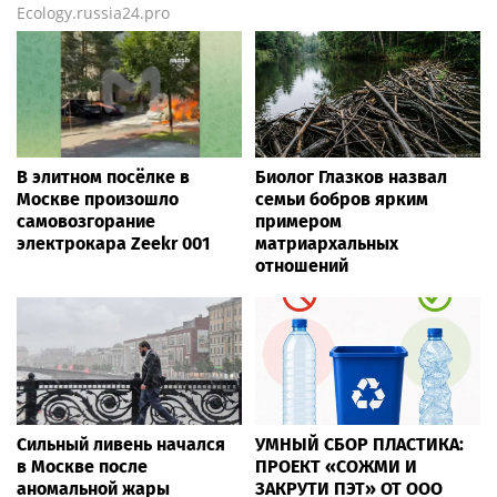
Ecology.russia24.pro
В элитном посёлке в
Биолог Глазков назвал
Москве произошло
семьи бобров ярким
самовозгорание
примером
электрокара Zeekr 001
матриархальных
отношений
Сильный ливень начался
УМНЫЙ СБОР ПЛАСТИКА:
в Москве после
ПРОЕКТ «СОЖМИ И
аномальной жары
ЗАКРУТИ ПЭТ» ОТ ООО