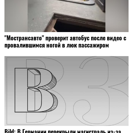
"Мострансавто" проверит автобус после видео с
провалившимся ногой в люк пассажиром
Bild: В Германии перекрыли магистраль из-за