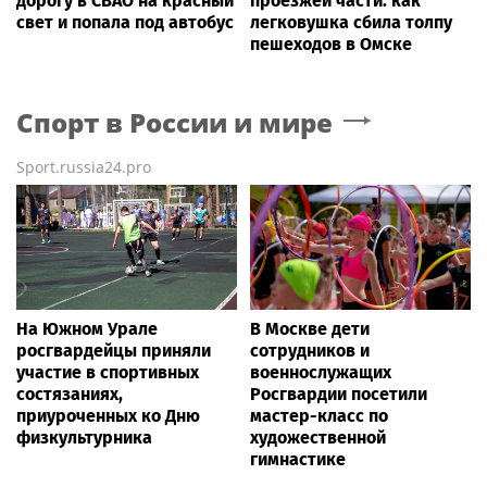
дорогу в СВАО на красный
проезжей части: как
свет и попала под автобус
легковушка сбила толпу
пешеходов в Омске
Спорт в России и мире
Sport.russia24.pro
На Южном Урале
В Москве дети
росгвардейцы приняли
сотрудников и
участие в спортивных
военнослужащих
состязаниях,
Росгвардии посетили
приуроченных ко Дню
мастер-класс по
физкультурника
художественной
гимнастике